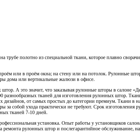
на трубе полотно из специальной ткани, которое плавно сворач
роём или в проём окна; на стену или на потолок. Рулонные шт
ры дома или вертикальные жалюзи в офисе.
штор. А это значит, что заказывая рулонные шторы в салоне «Д
00 разнообразных тканей для изготовления рулонных штор. Тка
 дизайнов, от самых простых до категории премиум. Ткани в на
ры за собой ухода практически не требуют. Срок изготовления 
зных тканей 7-10 дней.
 профессиональная установка. Опыт работы у установщиков салон
га ремонта рулонных штор и послегарантийное обслуживание, нап