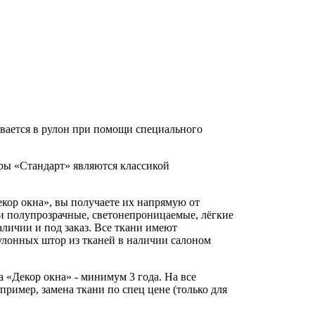
ивается в рулон при помощи специального
оры «Стандарт» являются классикой
екор окна», вы получаете их напрямую от
ни полупрозрачные, светонепроницаемые, лёгкие
личии и под заказ. Все ткани имеют
рулонных штор из тканей в наличии салоном
а «Декор окна» - минимум 3 года. На все
ример, замена ткани по спец цене (только для