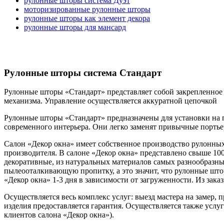
рулонные шторы система Дуэт
моторизированные рулонные шторы
рулонные шторы как элемент декора
рулонные шторы для мансард
Рулонные шторы система Стандарт
Рулонные шторы «Стандарт» представляет собой закрепленное 
механизма. Управление осуществляется аккуратной цепочкой
Рулонные шторы «Стандарт» предназначены для установки на п
современного интерьера. Они легко заменят привычные портье
Салон «Декор окна» имеет собственное производство рулонных 
производителя. В салоне «Декор окна» представлено свыше 10
декоративные, из натуральных материалов самых разнообразных
пылеооталкивающую пропитку, а это значит, что рулонные што
«Декор окна» 1-3 дня в зависимости от загруженности. Из зака
Осуществляется весь комплекс услуг: выезд мастера на замер,
изделия предоставляется гарантия. Осуществляется также услу
клиентов салона «Декор окна»).