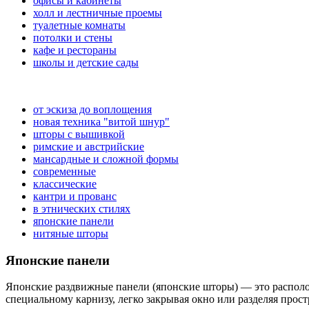
офисы и кабинеты
холл и лестничные проемы
туалетные комнаты
потолки и стены
кафе и рестораны
школы и детские сады
от эскиза до воплощения
новая техника "витой шнур"
шторы с вышивкой
римские и австрийские
мансардные и сложной формы
современные
классические
кантри и прованс
в этнических стилях
японские панели
нитяные шторы
Японские панели
Японские раздвижные панели (японские шторы) — это располо
специальному карнизу, легко закрывая окно или разделяя про